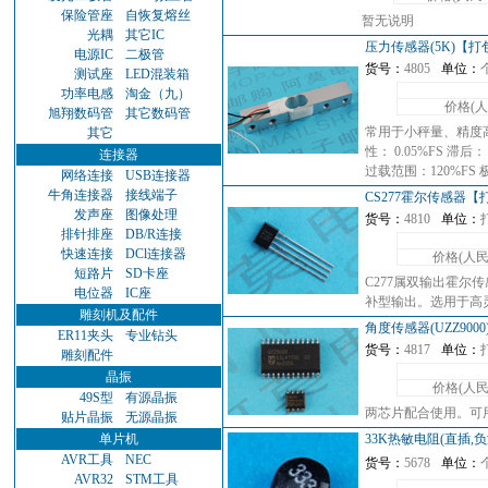
保险管座
自恢复熔丝
暂无说明
光耦
其它IC
压力传感器(5K)【打
电源IC
二极管
货号：
4805
单位：
测试座
LED混装箱
功率电感
淘金（九）
价格(
旭翔数码管
其它数码管
常用于小秤量、精度高、
其它
性： 0.05%FS 滞后：
连接器
过载范围：120%FS 
网络连接
USB连接器
牛角连接器
接线端子
CS277霍尔传感器【
发声座
图像处理
货号：
4810
单位：
排针排座
DB/R连接
快速连接
DCl连接器
价格(人民
短路片
SD卡座
C277属双输出霍尔
电位器
IC座
补型输出。选用于高
雕刻机及配件
角度传感器(UZZ9000)
ER11夹头
专业钻头
货号：
4817
单位：
雕刻配件
晶振
价格(人民
49S型
有源晶振
两芯片配合使用。可用于
贴片晶振
无源晶振
单片机
33K热敏电阻(直插,
AVR工具
NEC
货号：
5678
单位：
AVR32
STM工具