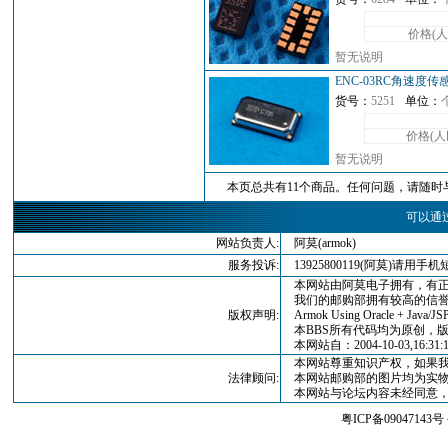
价格(
暂无说明
ENC-03RC角速度
货号：
5251
单位：
价格(人
暂无说明
本页总共有11个商品。任何问题，请随时与我
可以通
网站负责人:
阿莫(armok)
服务投诉:
13925800119(阿莫)请
本网站由阿莫电子拥有，有正
我们的邮购部拥有较高的信誉
版权声明:
Armok Using Oracle + Java/JSP
本BBS所有代码均为原创，版权归
本网站自：2004-10-03,16:3
本网站尊重知识产权，如果我
法律顾问:
本网站邮购部的图片均为实物
本网站与论坛内容未经同意，
粤ICP备09047143号