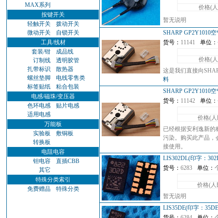
MAX系列
价格(
按键开关
暂无说明
轻触开关
拨动开关
微动开关
自锁开关
SHARP GP2Y1
工具/线材
货号：
11141
单位：
套装/钳
成品线
价格(
订制线
透明胶管
扎带标识
散热器
这是我们直接向SHA
螺丝垫脚
电线零售类
料
标签贴纸
粘合包装
SHARP GP2Y
电感/磁珠/变压器
货号：
11142
单位：
色环电感
贴片电感
适用电感
价格(人
万能板
已经根据安利逸新的
实验板
敷铜板
污染。购买此产品，
转换板
接使用。
电阻电容
LIS302DL(印字：
钽电容
直插CBB
货号：
6283
单位：
其它
特殊分类索引
价格(人
免费赠品
特殊分类
暂无说明
LIS35DE(印字：3
货号：
6284
单位：