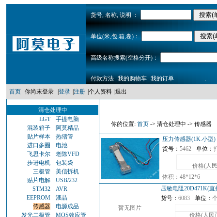
货号, 名称, 说明 ：
单位(米,包,箱,卷)：
高级名称搜索(空格分开)：
付款方法
我的购物车
我的订单
.
首页
你尚末登录
|
登录
|
注册
|
个人资料
|
退出
清仓处理中
LGT
手提电脑
你的位置:
首页
-> 清仓处理中 -> 传感器
混装箱子
阿莫精品
贴片样本
热缩管
压力传感器(1K.小型
进口多圈
电池
货号：
5462
单位：
飞思卡尔
老陈VFD
步进电机
包装袋
价格(人民
三极管
美信拆机
体积：48*12*6
贴片电解
USB/232
压敏电阻20D471K(
STM32
AVR
EEPROM
液晶
货号：
6083
单位：
传感器
电源成品
暂无图片
发光二极管
MOS效应管
价格(人民