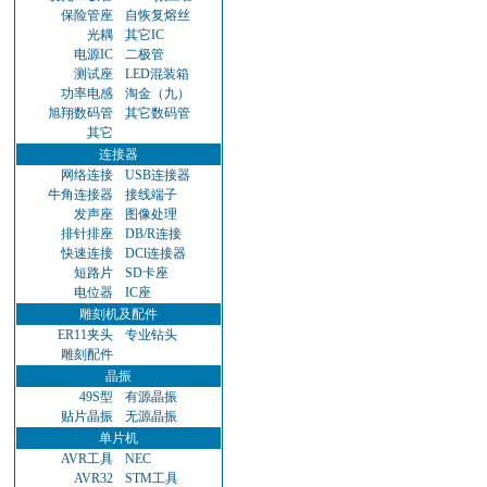
保险管座
自恢复熔丝
光耦
其它IC
电源IC
二极管
测试座
LED混装箱
功率电感
淘金（九）
旭翔数码管
其它数码管
其它
连接器
网络连接
USB连接器
牛角连接器
接线端子
发声座
图像处理
排针排座
DB/R连接
快速连接
DCl连接器
短路片
SD卡座
电位器
IC座
雕刻机及配件
ER11夹头
专业钻头
雕刻配件
晶振
49S型
有源晶振
贴片晶振
无源晶振
单片机
AVR工具
NEC
AVR32
STM工具