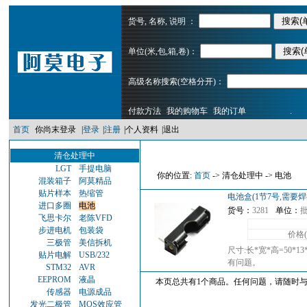
货号, 名称, 说明 ：
单位(米,包,箱,卷)：
高级名称搜索(空格分开)：
付款方法
我的购物车
我的订单
.
首页
你尚末登录
|
登录
|
注册
|
个人资料
|
退出
清仓处理中
LGT
手提电脑
你的位置:
首页
-> 清仓处理中 -> 电池
混装箱子
阿莫精品
贴片样本
热缩管
电池盒(1节7号,需要
进口多圈
电池
货号：
3281
单位：
飞思卡尔
老陈VFD
步进电机
包装袋
价格
三极管
美信拆机
尺寸:长*宽*高=50*
贴片电解
USB/232
有问题。
STM32
AVR
EEPROM
液晶
本页总共有1个商品。任何问题，请随时与我们
传感器
电源成品
发光二极管
MOS效应管