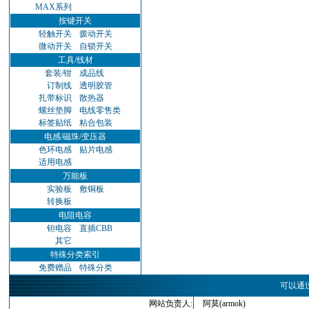
MAX系列
按键开关
轻触开关
拨动开关
微动开关
自锁开关
工具/线材
套装/钳
成品线
订制线
透明胶管
扎带标识
散热器
螺丝垫脚
电线零售类
标签贴纸
粘合包装
电感/磁珠/变压器
色环电感
贴片电感
适用电感
万能板
实验板
敷铜板
转换板
电阻电容
钽电容
直插CBB
其它
特殊分类索引
免费赠品
特殊分类
可以通
网站负责人:
阿莫(armok)