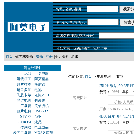
货号, 名称, 说明 ：
单位(米,包,箱,卷)：
高级名称搜索(空格分开)：
付款方法
我的购物车
我的订单
.
首页
你尚末登录
|
登录
|
注册
|
个人资料
|
退出
清仓处理中
LGT
手提电脑
你的位置:
首页
-> 电阻电容 -> 其它
混装箱子
阿莫精品
贴片样本
热缩管
2512封装贴片0.25R1
进口多圈
电池
货号：
10666
单位：
飞思卡尔
老陈VFD
暂无图片
步进电机
包装袋
价格(人民币
三极管
美信拆机
厂家：VIKING T
贴片电解
USB/232
4D03贴片电阻 4K7 1/
STM32
AVR
EEPROM
液晶
货号：
10334
单位：
传感器
电源成品
暂无图片
发光二极管
MOS效应管
价格(人民币