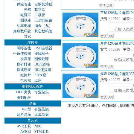
保险管座
自恢复熔丝
暂无说明
光耦
其它IC
三星1206贴片电容10u
电源IC
二极管
货号：
10791
单位：
测试座
LED混装箱
功率电感
淘金（九）
价格(人民币
旭翔数码管
其它数码管
暂无说明
其它
连接器
厚声1206贴片电阻240
网络连接
USB连接器
货号：
12926
单位：
牛角连接器
接线端子
发声座
图像处理
价格(人民币
排针排座
DB/R连接
暂无说明
快速连接
DCl连接器
厚声1206贴片电阻33R
短路片
SD卡座
货号：
12927
单位：
电位器
IC座
雕刻机及配件
价格(人民币
ER11夹头
专业钻头
暂无说明
雕刻配件
晶振
本页总共有5个商品。任何问题，请随时与我们
49S型
有源晶振
贴片晶振
无源晶振
单片机
AVR工具
NEC
AVR32
STM工具