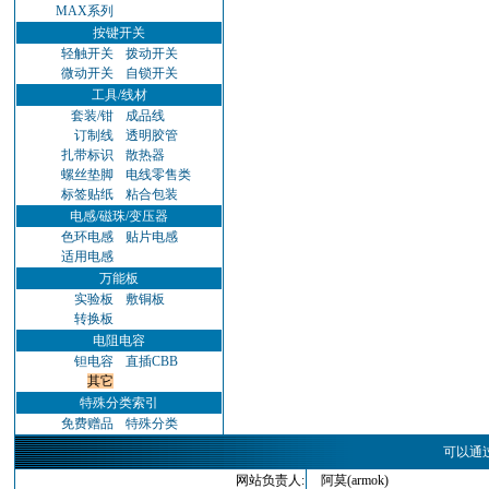
MAX系列
按键开关
轻触开关
拨动开关
微动开关
自锁开关
工具/线材
套装/钳
成品线
订制线
透明胶管
扎带标识
散热器
螺丝垫脚
电线零售类
标签贴纸
粘合包装
电感/磁珠/变压器
色环电感
贴片电感
适用电感
万能板
实验板
敷铜板
转换板
电阻电容
钽电容
直插CBB
其它
特殊分类索引
免费赠品
特殊分类
可以通
网站负责人:
阿莫(armok)