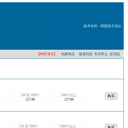
技术支持：阿莫电子论坛
【特价清仓】
包邮商品
最新到货
售完即止
处理品
100 至 499个
500个以上
127.80
127.80
250 至 999个
1000个以上