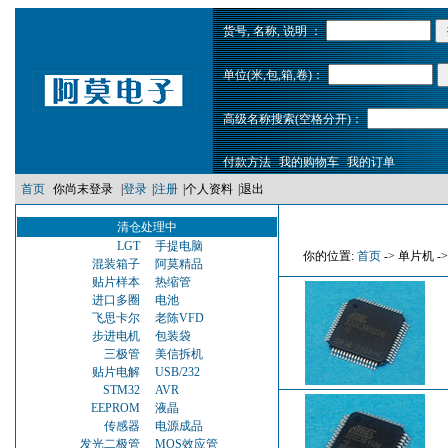
货号, 名称, 说明 ：
单位(米,包,箱,卷)：
高级名称搜索(空格分开)：
付款方法
我的购物车
我的订单
首页
你尚末登录
|
登录
|
注册
|
个人资料
|
退出
清仓处理中
LGT
手提电脑
你的位置:
首页
-> 单片机 ->
混装箱子
阿莫精品
贴片样本
热缩管
进口多圈
电池
飞思卡尔
老陈VFD
步进电机
包装袋
三极管
美信拆机
贴片电解
USB/232
STM32
AVR
EEPROM
液晶
传感器
电源成品
发光二极管
MOS效应管