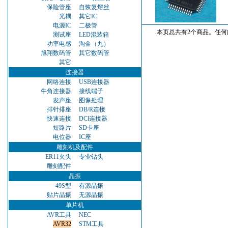
保险管座
自恢复熔丝
光耦
其它IC
电源IC
二极管
本页总共有2个商品。任何问
测试座
LED混装箱
功率电感
淘金（九）
旭翔数码管
其它数码管
其它
连接器
网络连接
USB连接器
牛角连接器
接线端子
发声座
图像处理
排针排座
DB/R连接
快速连接
DCl连接器
短路片
SD卡座
电位器
IC座
雕刻机及配件
ER11夹头
专业钻头
雕刻配件
晶振
49S型
有源晶振
贴片晶振
无源晶振
单片机
AVR工具
NEC
AVR32
STM工具