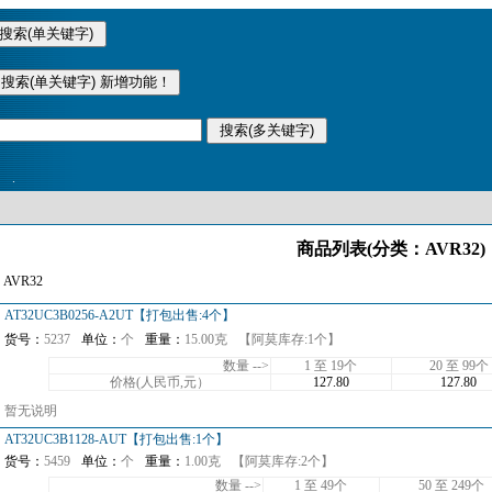
.
商品列表(分类：AVR32)
 AVR32
AT32UC3B0256-A2UT【打包出售:4个】
货号：
5237
单位：
个
重量：
15.00克
【阿莫库存:1个】
数量 -->
1 至 19个
20 至 99个
价格(人民币,元）
127.80
127.80
暂无说明
AT32UC3B1128-AUT【打包出售:1个】
货号：
5459
单位：
个
重量：
1.00克
【阿莫库存:2个】
数量 -->
1 至 49个
50 至 249个