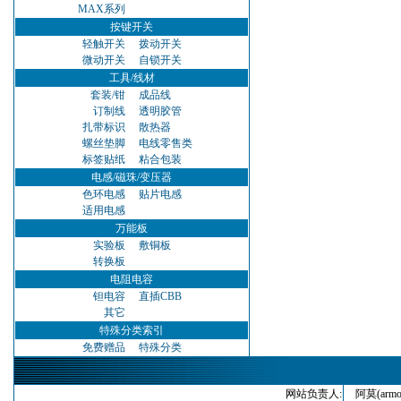
MAX系列
按键开关
轻触开关
拨动开关
微动开关
自锁开关
工具/线材
套装/钳
成品线
订制线
透明胶管
扎带标识
散热器
螺丝垫脚
电线零售类
标签贴纸
粘合包装
电感/磁珠/变压器
色环电感
贴片电感
适用电感
万能板
实验板
敷铜板
转换板
电阻电容
钽电容
直插CBB
其它
特殊分类索引
免费赠品
特殊分类
网站负责人:
阿莫(armo