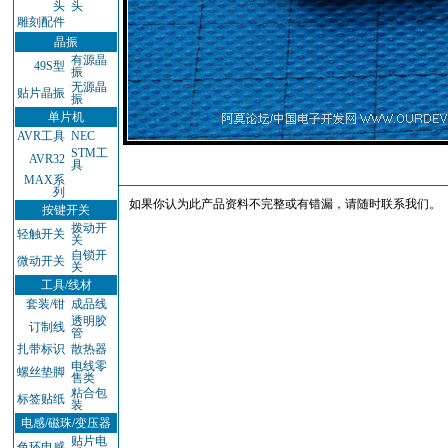
头
头
雕刻配件
晶振
有源晶
49S型
振
无源晶
贴片晶振
振
单片机
AVR工具
NEC
STM工
AVR32
具
MAX系
列
如果你认为此产品资料不完整或有错漏，请随时联系我们。
按键开关
拨动开
轻触开关
关
自锁开
微动开关
关
工具/线材
套装/钳
成品线
透明胶
订制线
管
扎带标识
散热器
电线零
螺丝垫脚
售类
粘合包
标签贴纸
装
电感/磁珠/变压器
贴片电
色环电感