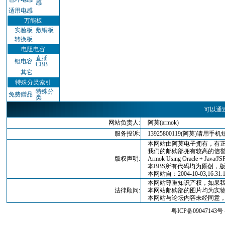
感
适用电感
万能板
实验板
敷铜板
转换板
电阻电容
直插
钽电容
CBB
其它
特殊分类索引
特殊分
免费赠品
类
可以通
网站负责人:
阿莫(armok)
服务投诉:
13925800119(阿莫)请
本网站由阿莫电子拥有，有正
我们的邮购部拥有较高的信誉
版权声明:
Armok Using Oracle + Java/JSP
本BBS所有代码均为原创，版权归
本网站自：2004-10-03,16:3
本网站尊重知识产权，如果我
法律顾问:
本网站邮购部的图片均为实物
本网站与论坛内容未经同意，
粤ICP备09047143号