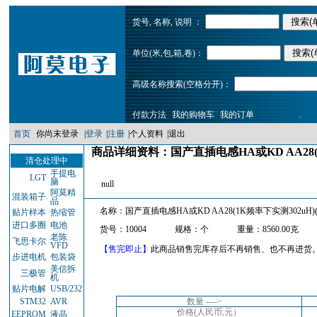
货号, 名称, 说明 ：
单位(米,包,箱,卷)：
高级名称搜索(空格分开)：
付款方法
我的购物车
我的订单
.
首页
你尚末登录
|
登录
|
注册
|
个人资料
|
退出
商品详细资料：国产直插电感HA或KD AA28(1K
清仓处理中
手提电
LGT
脑
null
阿莫精
混装箱子
品
名称：国产直插电感HA或KD AA28(1K频率下实测302uH)(
贴片样本
热缩管
进口多圈
电池
货号：10004
规格：个
重量：8560.00克
老陈
飞思卡尔
VFD
【售完即止】
此商品销售完库存后不再销售、也不再进货
步进电机
包装袋
美信拆
三极管
机
贴片电解
USB/232
STM32
AVR
数量 ---->
价格(人民币,元）
EEPROM
液晶