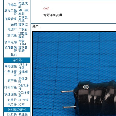
电源成
传感器
品
介绍：
发光二极
MOS效
管
应管
暂无详细说明
自恢复
保险管座
熔丝
光耦
其它IC
图片1:
电源IC
二极管
LED混
测试座
装箱
淘金
功率电感
（九）
旭翔数码
其它数
管
码管
其它
连接器
USB连
网络连接
接器
牛角连接
接线端
器
子
图像处
发声座
理
DB/R连
排针排座
接
DCl连接
快速连接
器
短路片
SD卡座
电位器
IC座
雕刻机及配件
ER11夹
专业钻