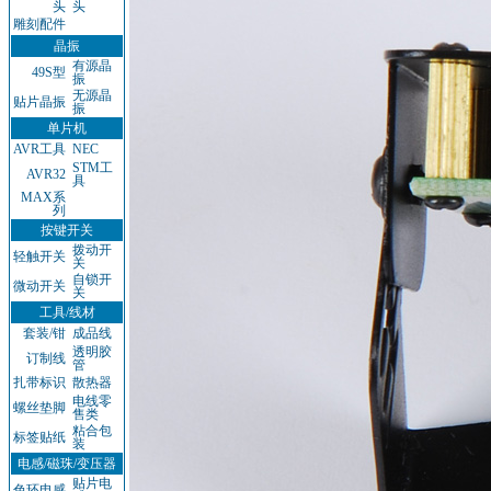
头
头
雕刻配件
晶振
有源晶
49S型
振
无源晶
贴片晶振
振
单片机
AVR工具
NEC
STM工
AVR32
具
MAX系
列
按键开关
拨动开
轻触开关
关
自锁开
微动开关
关
工具/线材
套装/钳
成品线
透明胶
订制线
管
扎带标识
散热器
电线零
螺丝垫脚
售类
粘合包
标签贴纸
装
电感/磁珠/变压器
贴片电
色环电感