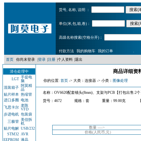
货号, 名称, 说明 ：
单位(米,包,箱,卷)：
高级名称搜索(空格分开)：
付款方法
我的购物车
我的订单
.
首页
你尚末登录
|
登录
|
注册
|
个人资料
|
退出
商品详细资料
清仓处理中
手提电
LGT
你的位置:
首页
-> 大类：连接器 -> 小类：
图像处理
脑
阿莫精
混装箱子
品
名称：OV6620配套镜头(8mm)、支架与PCB【打包出售:2
贴片样本
热缩管
进口多圈
电池
货号：4672
规格：套
重量：99.00克
老陈
飞思卡尔
VFD
步进电机
包装袋
美信拆
三极管
机
数量 ---->
贴片电解
USB/232
价格(人民币,元）
STM32
AVR
EEPROM
液晶