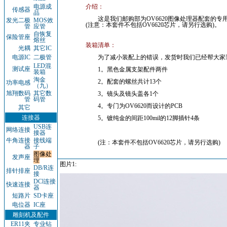
电源成
介绍：
传感器
品
这是我们邮购部为OV6620图像处理器配套的专用镜
发光二极
MOS效
(注意：本套件不包括OV6620芯片，请另行选购)。
管
应管
自恢复
保险管座
熔丝
装箱清单：
光耦
其它IC
电源IC
二极管
为了减小装配上的错误，发货时我们已经帮大家
LED混
测试座
1。黑色金属支架配件两件
装箱
淘金
2。配套的螺丝共计13个
功率电感
（九）
旭翔数码
其它数
3。镜头及镜头盖各1个
管
码管
4。专门为OV6620而设计的PCB
其它
连接器
5。镀纯金的间距100mil的12脚插针4条
USB连
网络连接
接器
牛角连接
接线端
(注：本套件不包括OV6620芯片，请另行选购)
器
子
图像处
发声座
理
图片1:
DB/R连
排针排座
接
DCl连接
快速连接
器
短路片
SD卡座
电位器
IC座
雕刻机及配件
ER11夹
专业钻