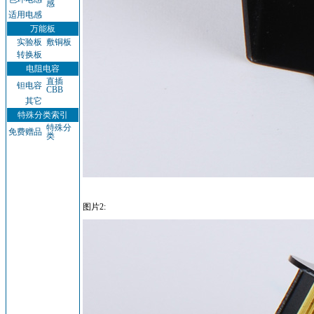
感
适用电感
万能板
实验板
敷铜板
转换板
电阻电容
直插
钽电容
CBB
其它
特殊分类索引
特殊分
免费赠品
类
图片2: